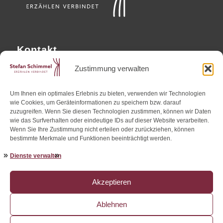
Kontakt
Mag. Stefan Schimmel
Zustimmung verwalten
Altmüttergasse 4/13
1090 Wien, Austria
Um Ihnen ein optimales Erlebnis zu bieten, verwenden wir Technologien
wie Cookies, um Geräteinformationen zu speichern bzw. darauf
Tel. +43/699/10443772
zuzugreifen. Wenn Sie diesen Technologien zustimmen, können wir Daten
wie das Surfverhalten oder eindeutige IDs auf dieser Website verarbeiten.
kontakt@stefan-schimmel.com
Wenn Sie Ihre Zustimmung nicht erteilen oder zurückziehen, können
bestimmte Merkmale und Funktionen beeinträchtigt werden.
www.stefan-schimmel.com
Dienste verwalten
Social Media
Akzeptieren
Ablehnen